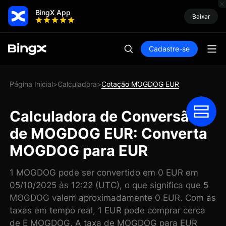
BingX App
Baixar
Cadastre-se
Página Inicial
Calculadora
Cotação MOGDOG EUR
>
>
Calculadora de Conversão
de MOGDOG EUR: Converta
MOGDOG para EUR
1 MOGDOG pode ser convertido em 0 EUR em
05/10/2025 às 12:22 (UTC), o que significa que 5
MOGDOG valem aproximadamente 0 EUR. Com as
taxas em tempo real, 1 EUR pode comprar cerca
de E MOGDOG. A taxa de MOGDOG para EUR