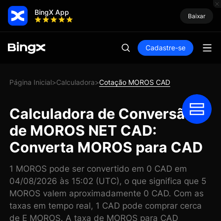
BingX App
Baixar
Cadastre-se
Página Inicial
Calculadora
Cotação MOROS CAD
>
>
Calculadora de Conversão
de MOROS NET CAD:
Converta MOROS para CAD
1 MOROS pode ser convertido em 0 CAD em
04/08/2026 às 15:02 (UTC), o que significa que 5
MOROS valem aproximadamente 0 CAD. Com as
taxas em tempo real, 1 CAD pode comprar cerca
de E MOROS. A taxa de MOROS para CAD