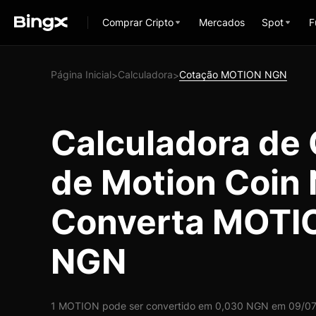
Comprar Cripto
Mercados
Spot
F
Página Inicial
Calculadora
Cotação MOTION NGN
>
>
Calculadora de
de Motion Coin
Converta MOTI
NGN
1 MOTION pode ser convertido em 0,030 NGN em 09/07/