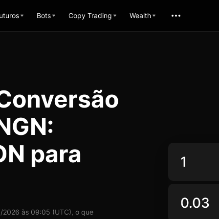
uturos
Bots
Copy Trading
Wealth
 Conversão
 NGN:
ON para
2026 às 09:05 (UTC), o que