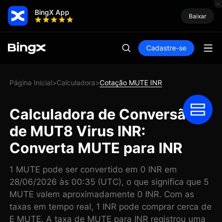
BingX App
Baixar
Cadastre-se
Página Inicial
Calculadora
Cotação MUTE INR
>
>
Calculadora de Conversão
de MUT8 Virus INR:
Converta MUTE para INR
1 MUTE pode ser convertido em 0 INR em
28/06/2026 às 00:35 (UTC), o que significa que 5
MUTE valem aproximadamente 0 INR. Com as
taxas em tempo real, 1 INR pode comprar cerca de
E MUTE. A taxa de MUTE para INR registrou uma