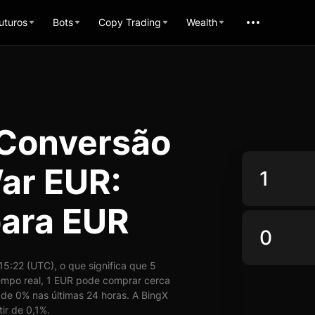
uturos
Bots
Copy Trading
Wealth
 Conversão
ar EUR:
ara EUR
:22 (UTC), o que significa que 5
mpo real, 1 EUR pode comprar cerca
de 0% nas últimas 24 horas. A BingX
ir de 0,1%.