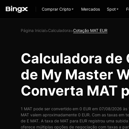
Comprar Cripto
Mercados
Spot
F
Página Inicial
Calculadora
Cotação MAT EUR
>
>
Calculadora de
de My Master W
Converta MAT p
1 MAT pode ser convertido em 0 EUR em 07/08/2026 às 15
MAT valem aproximadamente 0 EUR. Com as taxas em te
de E MAT. A taxa de MAT para EUR registrou uma subida 
oferece múltiplas opções de negociação com taxas a part