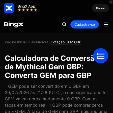
BingX App
Baixar
Cadastre-se
Página Inicial
Calculadora
Cotação GEM GBP
>
>
Calculadora de Conversão
de Mythical Gem GBP:
Converta GEM para GBP
1 GEM pode ser convertido em 0 GBP em
29/07/2026 às 21:26 (UTC), o que significa que 5
GEM valem aproximadamente 0 GBP. Com as
taxas em tempo real, 1 GBP pode comprar cerca
de E GEM. A taxa de GEM para GBP registrou uma