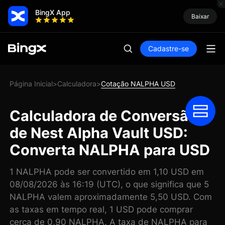
BingX App
Baixar
Cadastre-se
Página Inicial
Calculadora
Cotação NALPHA USD
>
>
Calculadora de Conversão
de Nest Alpha Vault USD:
Converta NALPHA para USD
1 NALPHA pode ser convertido em 1,10 USD em
08/08/2026 às 16:19 (UTC), o que significa que 5
NALPHA valem aproximadamente 5,50 USD. Com
as taxas em tempo real, 1 USD pode comprar
cerca de 0,90 NALPHA. A taxa de NALPHA para