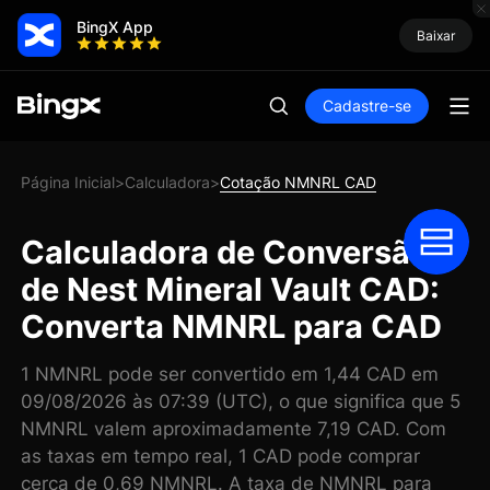
BingX App
Baixar
Cadastre-se
Página Inicial
Calculadora
Cotação NMNRL CAD
>
>
Calculadora de Conversão
de Nest Mineral Vault CAD:
Converta NMNRL para CAD
1 NMNRL pode ser convertido em 1,44 CAD em
09/08/2026 às 07:39 (UTC), o que significa que 5
NMNRL valem aproximadamente 7,19 CAD. Com
as taxas em tempo real, 1 CAD pode comprar
cerca de 0,69 NMNRL. A taxa de NMNRL para