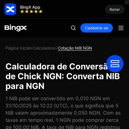
BingX App
Baixar
Cadastre-se
Página Inicial
Calculadora
Cotação NIB NGN
>
>
Calculadora de Conversão
de Chick NGN: Converta NIB
para NGN
1 NIB pode ser convertido em 0,010 NGN em
31/10/2025 às 12:22 (UTC), o que significa que 5
NIB valem aproximadamente 0,050 NGN. Com as
taxas em tempo real, 1 NGN pode comprar cerca
de 100,00 NIB. A taxa de NIB para NGN registrou