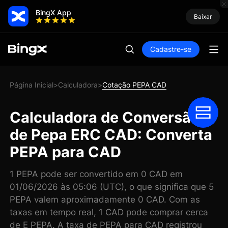
BingX App
Baixar
Cadastre-se
Página Inicial
Calculadora
Cotação PEPA CAD
>
>
Calculadora de Conversão
de Pepa ERC CAD: Converta
PEPA para CAD
1 PEPA pode ser convertido em 0 CAD em
01/06/2026 às 05:06 (UTC), o que significa que 5
PEPA valem aproximadamente 0 CAD. Com as
taxas em tempo real, 1 CAD pode comprar cerca
de E PEPA. A taxa de PEPA para CAD registrou