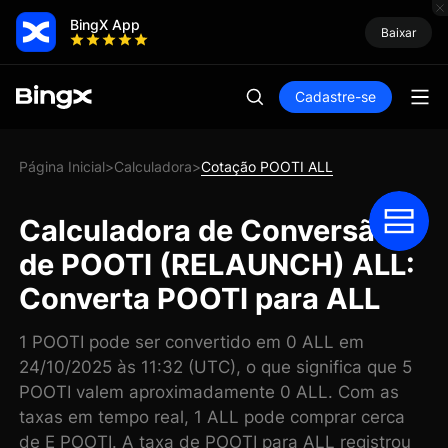
BingX App
Baixar
Cadastre-se
Página Inicial
Calculadora
Cotação POOTI ALL
>
>
Calculadora de Conversão
de POOTI (RELAUNCH) ALL:
Converta POOTI para ALL
1 POOTI pode ser convertido em 0 ALL em
24/10/2025 às 11:32 (UTC), o que significa que 5
POOTI valem aproximadamente 0 ALL. Com as
taxas em tempo real, 1 ALL pode comprar cerca
de E POOTI. A taxa de POOTI para ALL registrou