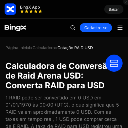
BingX App
Baixar
Cadastre-se
Página Inicial
Calculadora
Cotação RAID USD
>
>
Calculadora de Conversão
de Raid Arena USD:
Converta RAID para USD
1 RAID pode ser convertido em 0 USD em
01/01/1970 às 00:00 (UTC), o que significa que 5
RAID valem aproximadamente 0 USD. Com as
taxas em tempo real, 1 USD pode comprar cerca
de E RAID. A taxa de RAID para USD registrou uma