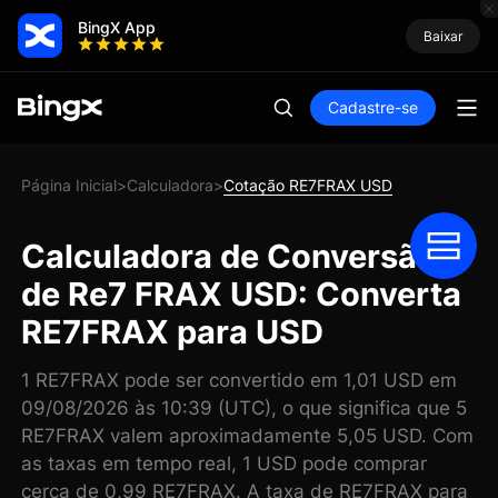
BingX App
Baixar
Cadastre-se
Página Inicial
Calculadora
Cotação RE7FRAX USD
>
>
Calculadora de Conversão
de Re7 FRAX USD: Converta
RE7FRAX para USD
1 RE7FRAX pode ser convertido em 1,01 USD em
09/08/2026 às 10:39 (UTC), o que significa que 5
RE7FRAX valem aproximadamente 5,05 USD. Com
as taxas em tempo real, 1 USD pode comprar
cerca de 0,99 RE7FRAX. A taxa de RE7FRAX para