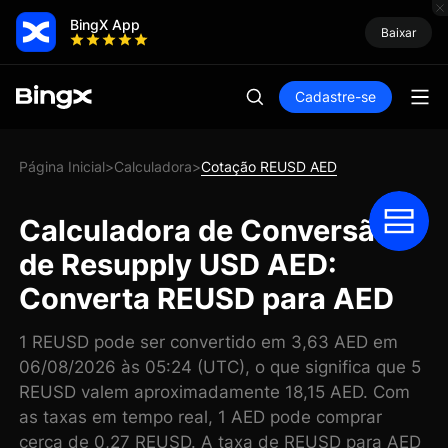
BingX App
Baixar
Cadastre-se
Página Inicial
Calculadora
Cotação REUSD AED
>
>
Calculadora de Conversão
de Resupply USD AED:
Converta REUSD para AED
1 REUSD pode ser convertido em 3,63 AED em
06/08/2026 às 05:24 (UTC), o que significa que 5
REUSD valem aproximadamente 18,15 AED. Com
as taxas em tempo real, 1 AED pode comprar
cerca de 0,27 REUSD. A taxa de REUSD para AED