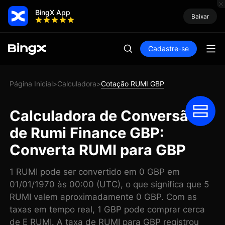
BingX App
Baixar
Cadastre-se
Página Inicial
Calculadora
Cotação RUMI GBP
>
>
Calculadora de Conversão
de Rumi Finance GBP:
Converta RUMI para GBP
1 RUMI pode ser convertido em 0 GBP em
01/01/1970 às 00:00 (UTC), o que significa que 5
RUMI valem aproximadamente 0 GBP. Com as
taxas em tempo real, 1 GBP pode comprar cerca
de E RUMI. A taxa de RUMI para GBP registrou