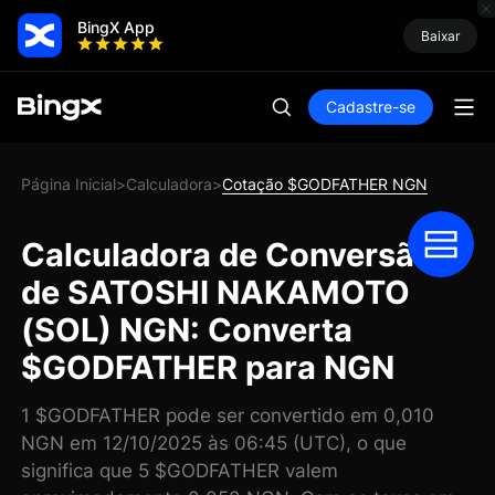
BingX App
Baixar
Cadastre-se
Página Inicial
Calculadora
Cotação $GODFATHER NGN
>
>
Calculadora de Conversão
de SATOSHI NAKAMOTO
(SOL) NGN: Converta
$GODFATHER para NGN
1 $GODFATHER pode ser convertido em 0,010
NGN em 12/10/2025 às 06:45 (UTC), o que
significa que 5 $GODFATHER valem