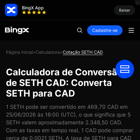
BingX App
Baixar
Cadastre-se
Página Inicial
Calculadora
Cotação SETH CAD
>
>
Calculadora de Conversão
de SETH CAD: Converta
SETH para CAD
1 SETH pode ser convertido em 469,70 CAD em
25/06/2026 às 18:00 (UTC), o que significa que 5
SETH valem aproximadamente 2.348,50 CAD.
Com as taxas em tempo real, 1 CAD pode comprar
cerca de 0,0021 SETH. A taxa de SETH para CAD