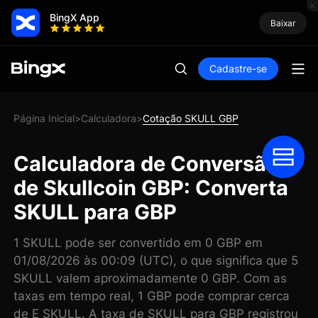
BingX App
Baixar
Cadastre-se
Página Inicial
Calculadora
Cotação SKULL GBP
>
>
Calculadora de Conversão
de Skullcoin GBP: Converta
SKULL para GBP
1 SKULL pode ser convertido em 0 GBP em
01/08/2026 às 00:09 (UTC), o que significa que 5
SKULL valem aproximadamente 0 GBP. Com as
taxas em tempo real, 1 GBP pode comprar cerca
de E SKULL. A taxa de SKULL para GBP registrou