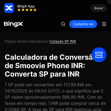
BingX App
Baixar
Cadastre-se
Página Inicial
Calculadora
Cotação SP INR
>
>
Calculadora de Conversão
de Smoovie Phone INR:
Converta SP para INR
1 SP pode ser convertido em 117,98 INR em
14/10/2025 às 09:03 (UTC), o que significa que 5
SP valem aproximadamente 589,90 INR. Com as
taxas em tempo real, 1 INR pode comprar cerca de
0,0084 SP. A taxa de SP para INR registrou uma