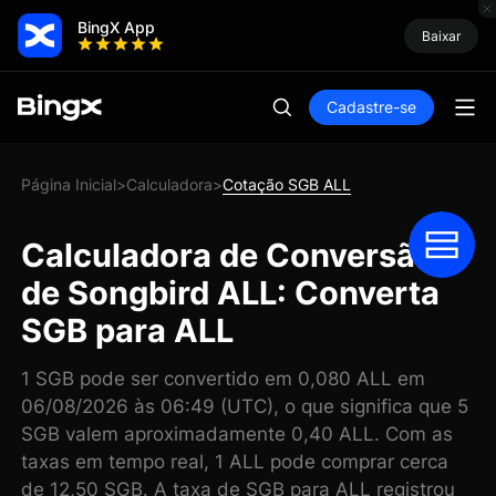
BingX App
Baixar
Cadastre-se
Página Inicial
Calculadora
Cotação SGB ALL
>
>
Calculadora de Conversão
de Songbird ALL: Converta
SGB para ALL
1 SGB pode ser convertido em 0,080 ALL em
06/08/2026 às 06:49 (UTC), o que significa que 5
SGB valem aproximadamente 0,40 ALL. Com as
taxas em tempo real, 1 ALL pode comprar cerca
de 12,50 SGB. A taxa de SGB para ALL registrou