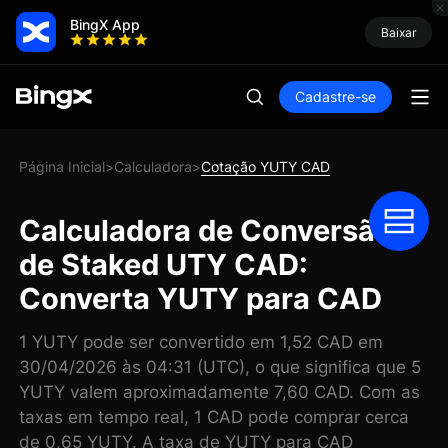
BingX App
Baixar
Cadastre-se
Página Inicial
Calculadora
Cotação YUTY CAD
>
>
Calculadora de Conversão
de Staked UTY CAD:
Converta YUTY para CAD
1 YUTY pode ser convertido em 1,52 CAD em
30/04/2026 às 04:31 (UTC), o que significa que 5
YUTY valem aproximadamente 7,60 CAD. Com as
taxas em tempo real, 1 CAD pode comprar cerca
de 0,65 YUTY. A taxa de YUTY para CAD