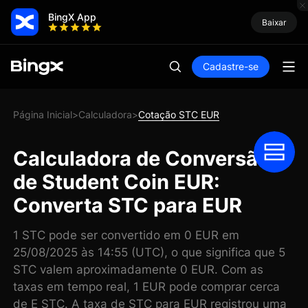
BingX App
Baixar
Cadastre-se
Página Inicial
Calculadora
Cotação STC EUR
>
>
Calculadora de Conversão
de Student Coin EUR:
Converta STC para EUR
1 STC pode ser convertido em 0 EUR em
25/08/2025 às 14:55 (UTC), o que significa que 5
STC valem aproximadamente 0 EUR. Com as
taxas em tempo real, 1 EUR pode comprar cerca
de E STC. A taxa de STC para EUR registrou uma