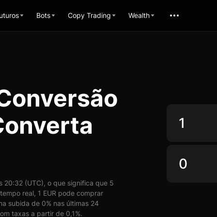
uturos
Bots
Copy Trading
Wealth
 Conversão
Converta
20:32 (UTC), o que significa que 5
tempo real, 1 EUR pode comprar
ma subida de 0% nas últimas 24
om taxas a partir de 0,1%.