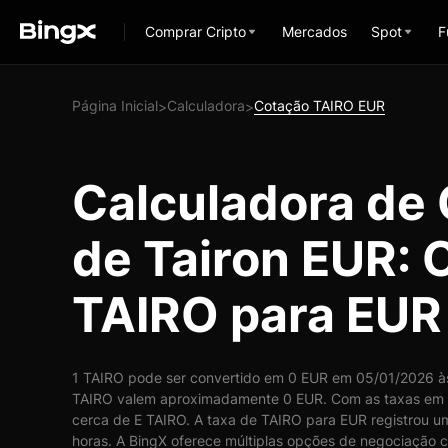
Comprar Cripto
Mercados
Spot
F
Página Inicial
Calculadora
Cotação TAIRO EUR
>
>
Calculadora de
de Tairon EUR: 
TAIRO para EUR
1 TAIRO pode ser convertido em 0 EUR em 05/01/2026 às 
TAIRO valem aproximadamente 0 EUR. Com as taxas em 
cerca de E TAIRO. A taxa de TAIRO para EUR registrou u
horas. A BingX oferece múltiplas opções de negociação c