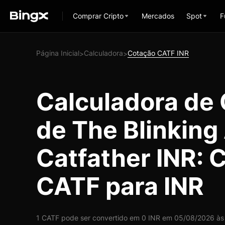
Comprar Cripto
Mercados
Spot
F
Página Inicial
Calculadora
Cotação CATF INR
>
>
Calculadora de
de The Blinking 
Catfather INR: 
CATF para INR
1 CATF pode ser convertido em 0 INR em 05/08/2026 às 0