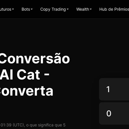
uturos
Bots
Copy Trading
Wealth
Hub de Prêmio
 Conversão
AI Cat -
Converta
1:39 (UTC), o que significa que 5