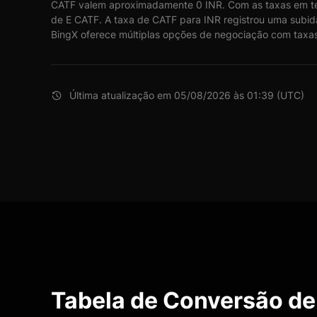
CATF valem aproximadamente 0 INR. Com as taxas em te
de E CATF. A taxa de CATF para INR registrou uma subid
BingX oferece múltiplas opções de negociação com taxas 
Última atualização em 05/08/2026 às 01:39 (UTC)
Tabela de Conversão de 