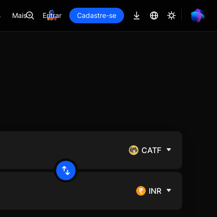
s
Mais
Entrar
Cadastre-se
CATF
INR