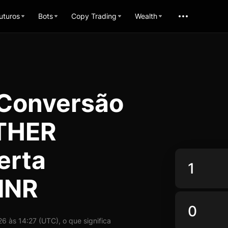
uturos
Bots
Copy Trading
Wealth
 Conversão
THER
erta
INR
às 14:27 (UTC), o que significa