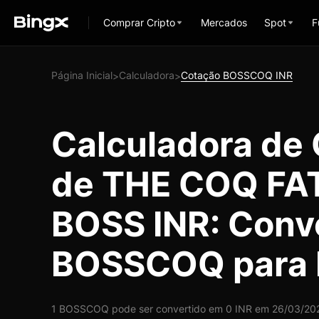
Comprar Cripto
Mercados
Spot
F
Página Inicial
Calculadora
Cotação BOSSCOQ INR
>
>
Calculadora de
de THE COQ FA
BOSS INR: Conv
BOSSCOQ para 
1 BOSSCOQ pode ser convertido em 0 INR em 26/03/2026 