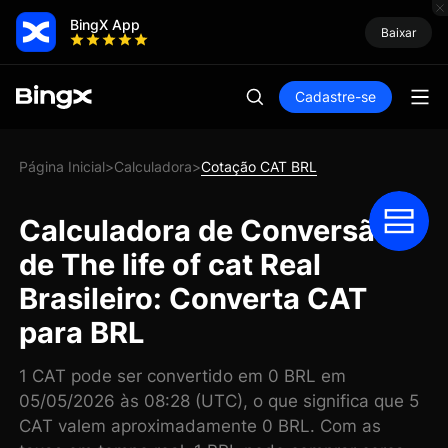
BingX App
Baixar
Cadastre-se
Página Inicial
Calculadora
Cotação CAT BRL
>
>
Calculadora de Conversão
de The life of cat Real
Brasileiro: Converta CAT
para BRL
1 CAT pode ser convertido em 0 BRL em
05/05/2026 às 08:28 (UTC), o que significa que 5
CAT valem aproximadamente 0 BRL. Com as