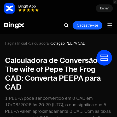
BingX App
Baixar
Cadastre-se
Página Inicial
Calculadora
Cotação PEEPA CAD
>
>
Calculadora de Conversão de
The wife of Pepe The Frog
CAD: Converta PEEPA para
CAD
1 PEEPA pode ser convertido em 0 CAD em
10/08/2026 às 20:29 (UTC), o que significa que 5
PEEPA valem aproximadamente 0 CAD. Com as taxas