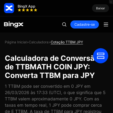
BingX App
Baixar
Cadastre-se
Página Inicial
Calculadora
Cotação TTBM JPY
>
>
Calculadora de Conversão
de TTBMATH COIN JPY:
Converta TTBM para JPY
1 TTBM pode ser convertido em 0 JPY em
26/03/2026 às 17:33 (UTC), o que significa que 5
TTBM valem aproximadamente 0 JPY. Com as
taxas em tempo real, 1 JPY pode comprar cerca
de E TTBM. A taxa de TTBM para JPY registrou