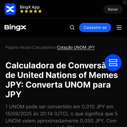
BingX App
Baixar
Cadastre-se
Página Inicial
Calculadora
Cotação UNOM JPY
>
>
Calculadora de Conversão
de United Nations of Memes
JPY: Converta UNOM para
JPY
1 UNOM pode ser convertido em 0,010 JPY em
15/09/2025 às 20:14 (UTC), o que significa que 5
UNOM valem aproximadamente 0,050 JPY. Com