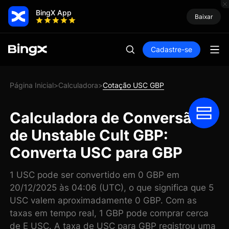
BingX App
Baixar
Cadastre-se
Página Inicial
Calculadora
Cotação USC GBP
>
>
Calculadora de Conversão
de Unstable Cult GBP:
Converta USC para GBP
1 USC pode ser convertido em 0 GBP em
20/12/2025 às 04:06 (UTC), o que significa que 5
USC valem aproximadamente 0 GBP. Com as
taxas em tempo real, 1 GBP pode comprar cerca
de E USC. A taxa de USC para GBP registrou uma