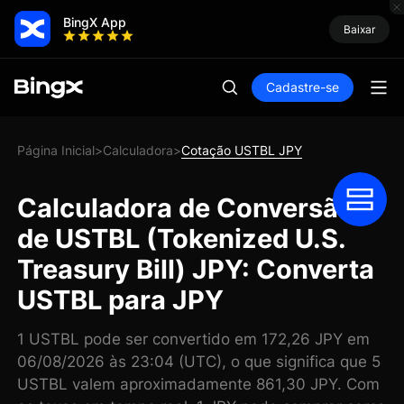
BingX App
Baixar
Cadastre-se
Página Inicial
Calculadora
Cotação USTBL JPY
>
>
Calculadora de Conversão
de USTBL (Tokenized U.S.
Treasury Bill) JPY: Converta
USTBL para JPY
1 USTBL pode ser convertido em 172,26 JPY em
06/08/2026 às 23:04 (UTC), o que significa que 5
USTBL valem aproximadamente 861,30 JPY. Com