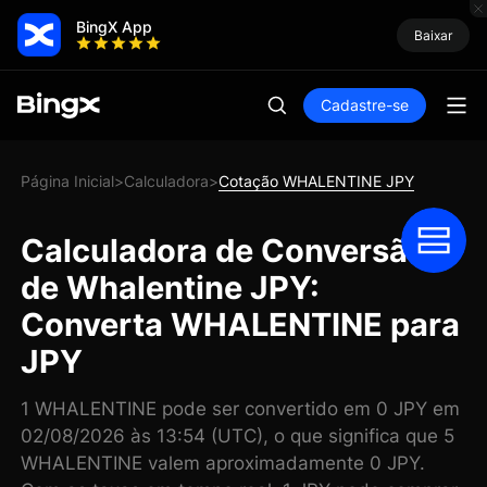
BingX App
Baixar
Cadastre-se
Página Inicial
Calculadora
Cotação WHALENTINE JPY
>
>
Calculadora de Conversão
de Whalentine JPY:
Converta WHALENTINE para
JPY
1 WHALENTINE pode ser convertido em 0 JPY em
02/08/2026 às 13:54 (UTC), o que significa que 5
WHALENTINE valem aproximadamente 0 JPY.