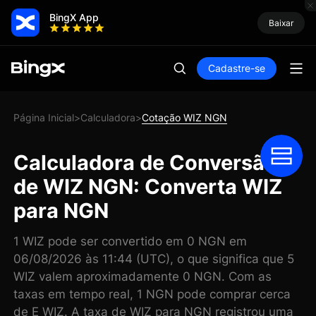
BingX App
Baixar
Cadastre-se
Página Inicial
Calculadora
Cotação WIZ NGN
>
>
Calculadora de Conversão
de WIZ NGN: Converta WIZ
para NGN
1 WIZ pode ser convertido em 0 NGN em
06/08/2026 às 11:44 (UTC), o que significa que 5
WIZ valem aproximadamente 0 NGN. Com as
taxas em tempo real, 1 NGN pode comprar cerca
de E WIZ. A taxa de WIZ para NGN registrou uma