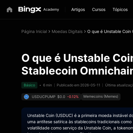
Artigos
Cursos
Tópicos
Página Inicial
Moedas Digitais
O que é Unstable Coin
O que é Unstable Coi
Stablecoin Omnichai
Básico
6 min
Publicado em 2026-05-11
Última atualiza
Memecoins (Memes)
USDUCPUMP
$0.0
-0.12%
Unstable Coin (USDUC) é a primeira moeda instável
uma antítese satírica às stablecoins tradicionais co
volatilidade como serviço da Unstable Coin, a token