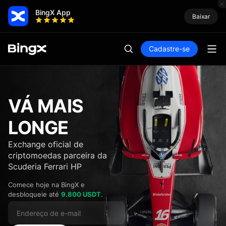
BingX App
Baixar
Cadastre-se
VÁ MAIS
LONGE
Exchange oficial de
criptomoedas parceira da
Scuderia Ferrari HP
Comece hoje na BingX e
desbloqueie até
9.800 USDT
.