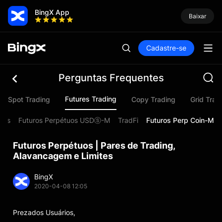
BingX App
Baixar
Cadastre-se
Perguntas Frequentes
Futures Trading
Spot Trading
Copy Trading
Grid Trad
ros
Futuros Perpétuos USDⓢ-M
TradFi
Futuros Perp Coin-M
Futuros Perpétuos | Pares de Trading,
Alavancagem e Limites
BingX
2020-04-08 12:05
Prezados Usuários,