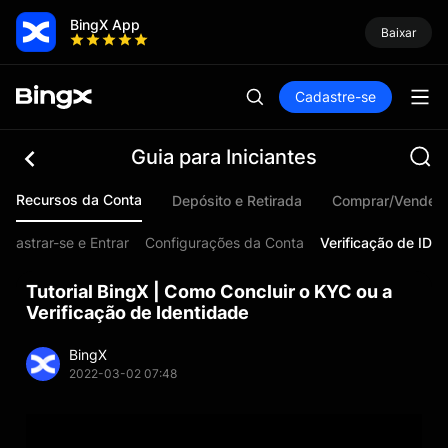
BingX App
Baixar
Cadastre-se
Guia para Iniciantes
Recursos da Conta
Depósito e Retirada
Comprar/Vender 
adastrar-se e Entrar
Configurações da Conta
Verificação de ID
Tutorial BingX | Como Concluir o KYC ou a
Verificação de Identidade
BingX
2022-03-02 07:48