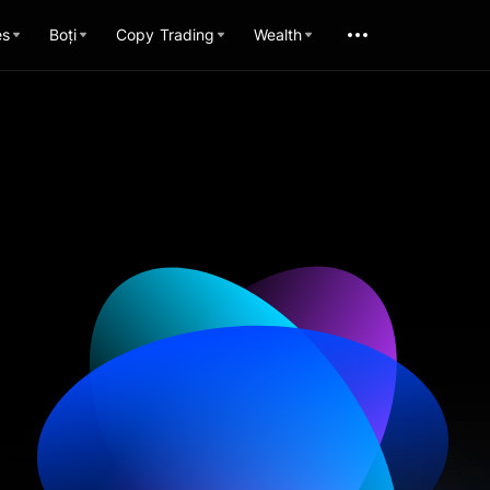
es
Boți
Copy Trading
Wealth