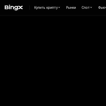
Купить крипту
Рынки
Спот
Фью