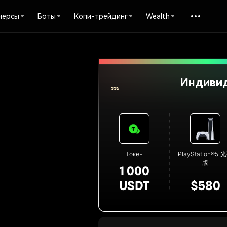
черсы
Боты
Копи-трейдинг
Wealth
Индивид
Токен
PlayStation®5 
版
1 000
USDT
$580