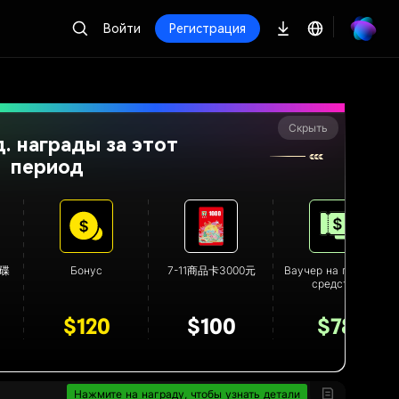
Войти
Регистрация
Скрыть
. награды за этот
период
光碟
Бонус
7-11商品卡3000元
Ваучер на пробные
средства
$120
$100
$78
Нажмите на награду, чтобы узнать детали