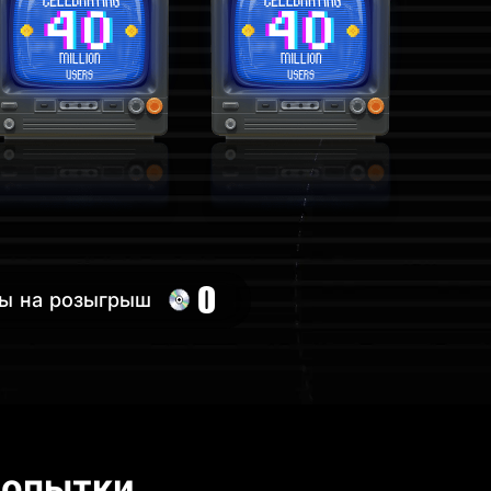
оздравляем ye***3@stayhome.li с выигрышем 10% APR усилител
0
ы на розыгрыш
попытки