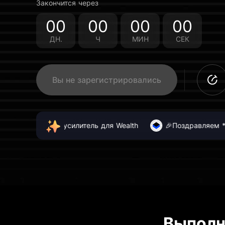
Закончится через
00
00
00
00
ДН.
Ч
МИН
СЕК
Вы не зарегистрировались
ышем 10% APR усилитель для Wealth
🎉Поздравляем ***
Выполн