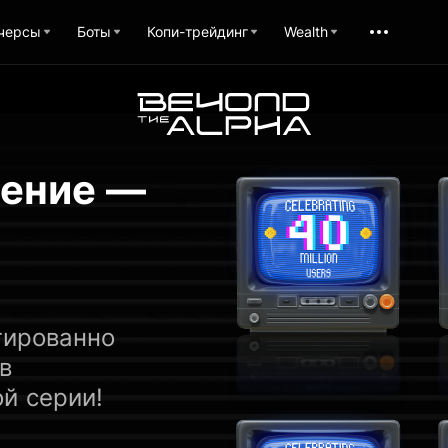
черсы
Боты
Копи-трейдинг
Wealth
ение —
тированно
в
й серии!