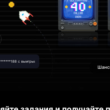
****188 с выигрышем 10% APR усилитель для Wealth
🎉П
Шанс
яйте задания и получайте 