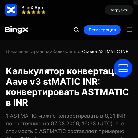
BingX App
Загрузить
Регистрация
Домашняя страница
Калькулятор
Ставка ASTMATIC INR
>
>
Калькулятор конвертации
Aave v3 stMATIC INR:
конвертировать ASTMATIC
в INR
1 ASTMATIC можно конвертировать в 8,31 INR
по состоянию на 07.08.2026, 19:33 (UTC), т. е.
стоимость 5 ASTMATIC составляет примерно