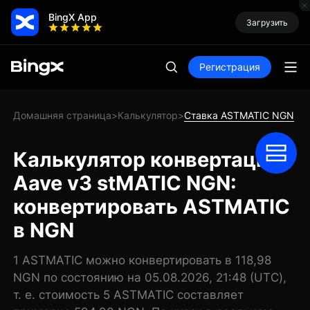
BingX App
Загрузить
Регистрация
Домашняя страница
Калькулятор
Ставка ASTMATIC NGN
>
>
Калькулятор конвертации
Aave v3 stMATIC NGN:
конвертировать ASTMATIC
в NGN
1 ASTMATIC можно конвертировать в 118,98
NGN по состоянию на 05.08.2026, 21:48 (UTC),
т. е. стоимость 5 ASTMATIC составляет