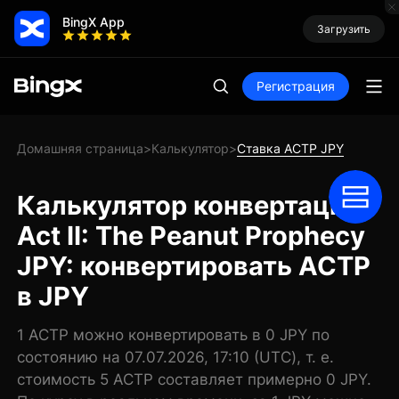
BingX App
Загрузить
Регистрация
Домашняя страница
Калькулятор
Ставка ACTP JPY
>
>
Калькулятор конвертации
Act II: The Peanut Prophecy
JPY: конвертировать ACTP
в JPY
1 ACTP можно конвертировать в 0 JPY по
состоянию на 07.07.2026, 17:10 (UTC), т. е.
стоимость 5 ACTP составляет примерно 0 JPY.