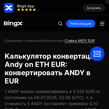
BingX App
Загрузить
Регистрация
Домашняя страница
Калькулятор
Ставка ANDY EUR
>
>
Калькулятор конвертации
Andy on ETH EUR:
конвертировать ANDY в
EUR
1 ANDY можно конвертировать в 0,020 EUR по
состоянию на 09.07.2026, 02:30 (UTC), т. е.
стоимость 5 ANDY составляет примерно 0,10