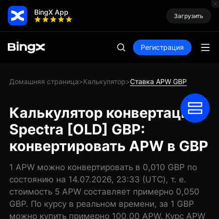
BingX App
Загрузить
Регистрация
Домашняя страница
Калькулятор
Ставка APW GBP
>
>
Калькулятор конвертации
Spectra [OLD] GBP:
конвертировать APW в GBP
1 APW можно конвертировать в 0,010 GBP по
состоянию на 14.07.2026, 23:33 (UTC), т. е.
стоимость 5 APW составляет примерно 0,050
GBP. По курсу в реальном времени, за 1 GBP
можно купить примерно 100,00 APW. Курс APW