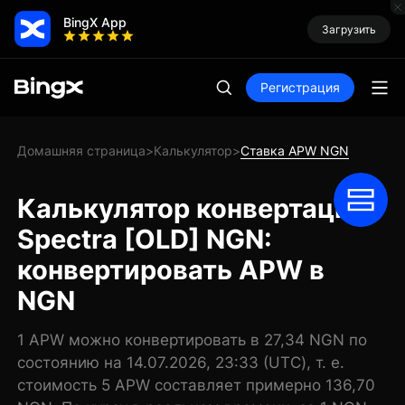
BingX App
Загрузить
Регистрация
Домашняя страница
Калькулятор
Ставка APW NGN
>
>
Калькулятор конвертации
Spectra [OLD] NGN:
конвертировать APW в
NGN
1 APW можно конвертировать в 27,34 NGN по
состоянию на 14.07.2026, 23:33 (UTC), т. е.
стоимость 5 APW составляет примерно 136,70