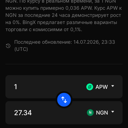
NGN. По курсу в реальном времени, за 1 NGN
можно купить примерно 0,036 APW. Курс APW к
NGN за последние 24 часа демонстрирует рост
на 0%. BingX предлагает различные варианты
торговли с комиссиями от 0,1%.
Последнее обновление: 14.07.2026, 23:33
(UTC)
APW
NGN