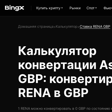
Купить крипту
Рынки
Спот
Фью
Домашняя страница
Калькулятор
Ставка RENA GBP
>
>
Калькулятор
конвертации As
GBP: конверти
RENA в GBP
1 RENA можно конвертировать в 0 GBP по состоянию на 