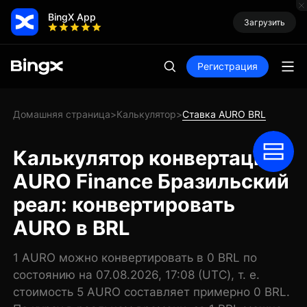
BingX App
Загрузить
Регистрация
Домашняя страница
Калькулятор
Ставка AURO BRL
>
>
Калькулятор конвертации
AURO Finance Бразильский
реал: конвертировать
AURO в BRL
1 AURO можно конвертировать в 0 BRL по
состоянию на 07.08.2026, 17:08 (UTC), т. е.
стоимость 5 AURO составляет примерно 0 BRL.