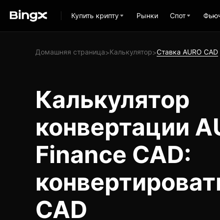
Купить крипту
Рынки
Спот
Фью
Домашняя страница
Калькулятор
Ставка AURO CAD
>
>
Калькулятор
конвертации 
Finance CAD:
конвертироват
CAD