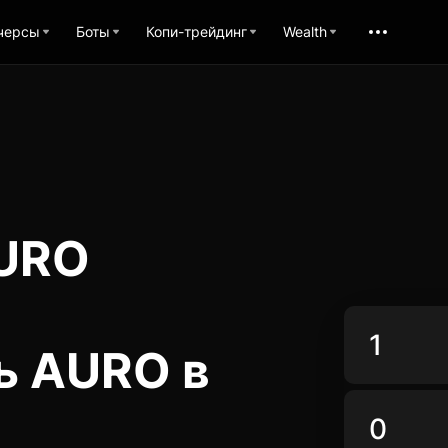
черсы
Боты
Копи-трейдинг
Wealth
AURO
ь AURO в