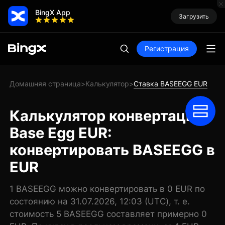
BingX App
Загрузить
Регистрация
Домашняя страница
Калькулятор
Ставка BASEEGG EUR
>
>
Калькулятор конвертации
Base Egg EUR:
конвертировать BASEEGG в
EUR
1 BASEEGG можно конвертировать в 0 EUR по
состоянию на 31.07.2026, 12:03 (UTC), т. е.
стоимость 5 BASEEGG составляет примерно 0